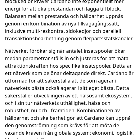
blockkedjor kräver Cardano inte exponentiellt mer
energi för att öka prestandan och lägga till block.
Balansen mellan prestanda och hållbarhet uppnås
genom en kombination av nya tillvägagångssätt,
inklusive multi-reskontra, sidokedjor och parallell
transaktionsbearbetning genom flerpartsstatskanaler.
Nätverket förökar sig när antalet insatspooler ökar,
medan parametrar ställs in och justeras för att mäta
attraktionskraften hos specifika insatspooler. Detta är
ett nätverk som belönar deltagande direkt. Cardano är
utformad för att säkerställa att de som agerar i
nätverkets bästa också agerar i sitt eget bästa. Detta
säkerställer utvecklingen av ett hälsosamt ekosystem,
och i sin tur nätverkets uthållighet, hälsa och
robusthet, nu och i framtiden. Kombinationen av
hållbarhet och skalbarhet gör att Cardano kan uppnå
den genomströmning som krävs för att möta de
växande kraven från globala system: ekonomi, logistik,